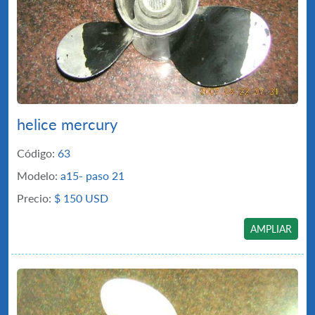
helice mercury
Código:
63
Modelo:
a15- paso 21
Precio:
$
150 USD
AMPLIAR