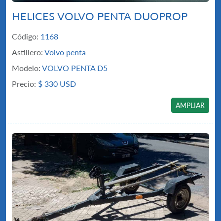
HELICES VOLVO PENTA DUOPROP
Código:
1168
Astillero:
Volvo penta
Modelo:
VOLVO PENTA D5
Precio:
$
330 USD
AMPLIAR