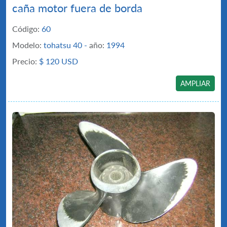
caña motor fuera de borda
Código:
60
Modelo:
tohatsu 40 -
año:
1994
Precio:
$
120 USD
AMPLIAR