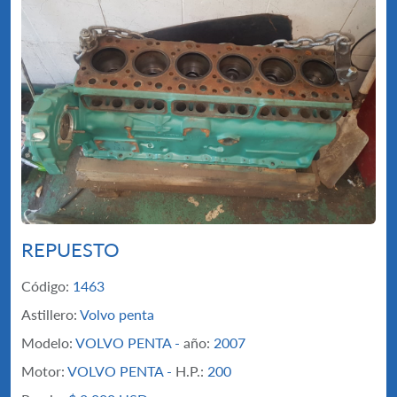
REPUESTO
Código:
1463
Astillero:
Volvo penta
Modelo:
VOLVO PENTA -
año:
2007
Motor:
VOLVO PENTA -
H.P.:
200